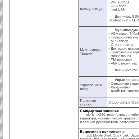
- WiFi (802.11)
- USB-порт
Коммуникации:
- mini-USB
Доп.инфо: GSM/
Bluetooth 2.0 + EDR
Мультимедиа 
- VGA экран (640x
- Полифонический
- MP3-плеер
- Стерео-выход
- Диктофон, встр
Мультимедиа,
- Подключение гар
"фишки":
- Виброзвонок
- FM-приемник
- FM-трансмиттер
Доп.инфо: 2Мп
Управление и
- Сенсорный экран
Управление и
- Хард-кнопки
ввод:
- Джойстик, много
Полезные
Обзор glofiish X65
ссылки:
Стандартная поставка:
glofiish X650, перо (стилус), ка
гарнитура, кожаный чехол, краткое 
и полным руководством пользовател
Встроенные приложения:
Spb Mobile Shell, Quick Link, Bat