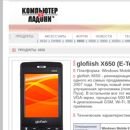
ПРОДУКТЫ
АКСЕССУАРЫ
ФОРУМ
НОВОСТИ
ТЕ
|
X610
|
DX900
|
X900
|
X650
|
X600
|
X800
|
X500+
|
M8
ПРОДУКТЫ: X650
glofiish X650 (E-
Платформа: Windows Mobil
glofiish X650 - реинкарнац
одного из самых продаваемы
2007 года. Теперь новый эл
улучшенная эргономика (поя
Пуск). В остальном все тот 
VGA-экран, процессор 500 М
4-диапазонный GSM, Wi-Fi, B
приёмник.
Технические характеристи
Операционная
Windows Mobile 6 