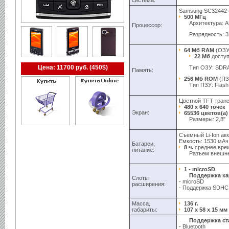
система:
Samsung SC32442
500 МГц
Архитектура: 
Процессор:
Разрядность: 3
64 Мб RAM
(ОЗУ
22 Мб
доступ
Цена: 11700 руб. (450$)
Тип ОЗУ: SDR
Память:
256 Мб ROM
(ПЗ
Тип ПЗУ: Flas
Цветной TFT тран
480 x 640 точек
Экран:
65536 цветов(а)
Размеры: 2,8"
Съемный Li-Ion акк
Емкость: 1530 мАч
Батареи,
8 ч.
среднее вре
питание:
Разъем внешне
1 - microSD
Поддержка ка
Слоты
- microSD
расширения:
- Поддержка SDHC
Масса,
136 г.
габариты:
107 x 58 x 15 мм
Поддержка ст
- Bluetooth